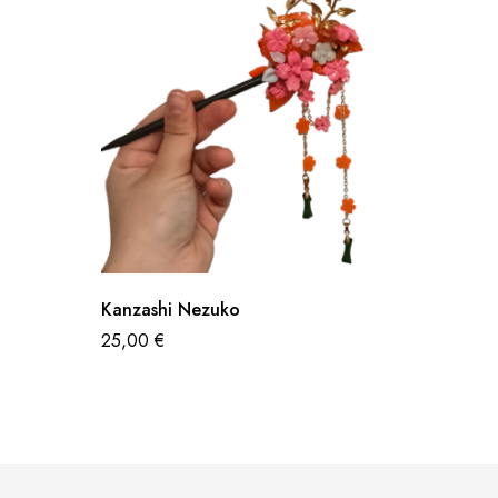
Kanzashi Nezuko
Kanzash
25,00
€
25,00
€