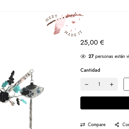
Casa
Productos
K Shonen
Kanzashi Tokito
Kanzashi Toki
25,00
€
27
personas están v
Cantidad
Compare
Com