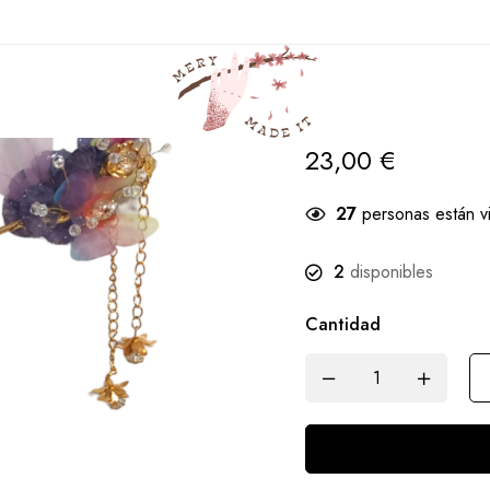
Casa
Productos
Kanzashi
Kanzashi Nido de Mariposa
Kanzashi Nid
23,00
€
27
personas están v
2
disponibles
Cantidad