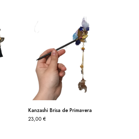
Kanzashi Brisa de Primavera
Kanzash
23,00
€
25,00
€