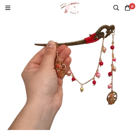
Casa
Productos
K Shonen
Kanzashi Rengoku
0