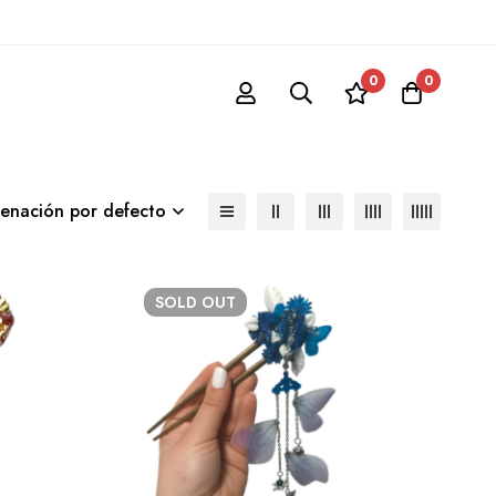
0
0
enación por defecto
SOLD
OUT