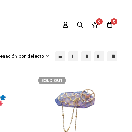
0
0
enación por defecto
SOLD
OUT