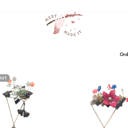
lol
Casa
Productos
lol
Ord
OUT