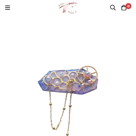
Casa
Productos
P Videojuegos
Pinza Viktor
0