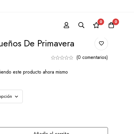
era
0
0
ueños De Primavera
(0 comentarios)
iendo este producto ahora mismo
Añadir al carrito