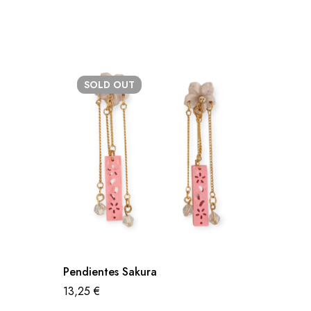
SOLD
OUT
Pendientes Sakura
Kanzash
13,25
€
23,00
€