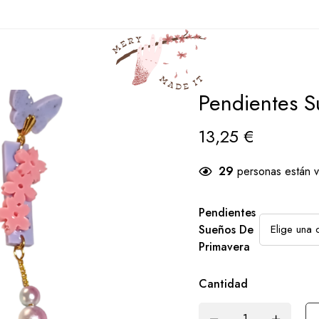
sa
Productos
Pendientes
Pendientes Sueños de Primav
SOLD
OUT
Pendientes S
13,25
€
29
personas están v
Pendientes
Sueños De
Primavera
Cantidad