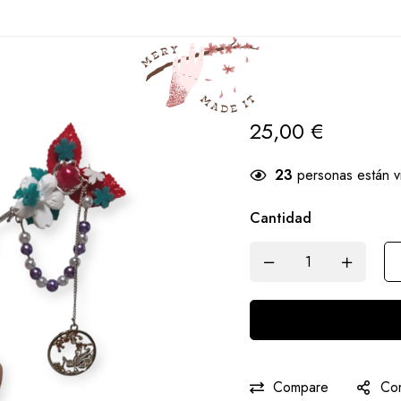
Casa
Productos
K Shonen
Kanzashi Yamato
Kanzashi Yam
25,00
€
23
personas están v
Cantidad
Compare
Com