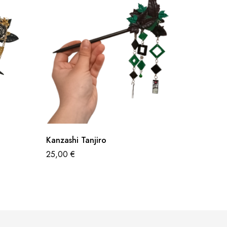
Kanzashi Tanjiro
Kanzas
25,00
€
25,00
€