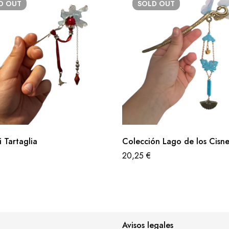
LD
OUT
SOLD
OUT
 Tartaglia
Colección Lago de los Cisne
20,25
€
Avisos legales