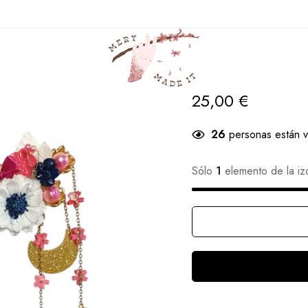
Casa
Productos
K magical girls
Kanzashi Sailor Moon
Kanzashi Sai
25,00
€
26
personas están v
Sólo
1
elemento de la iz