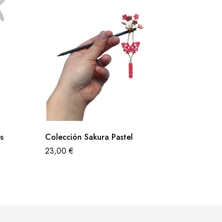
s
Colección Sakura Pastel
Kanzas
23,00
€
23,00
€