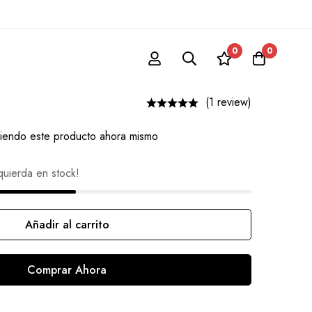
0
0
lor Moon
(1 review)
iendo este producto ahora mismo
quierda en stock!
Añadir al carrito
Comprar Ahora