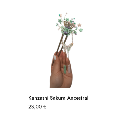
Kanzashi Sakura Ancestral
Colecci
23,00
€
23,00
€