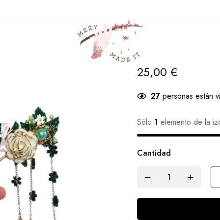
Casa
Productos
K magical girls
Kanzashi Sailor Jupiter
Kanzashi Sail
25,00
€
27
personas están v
Sólo
1
elemento de la iz
Cantidad