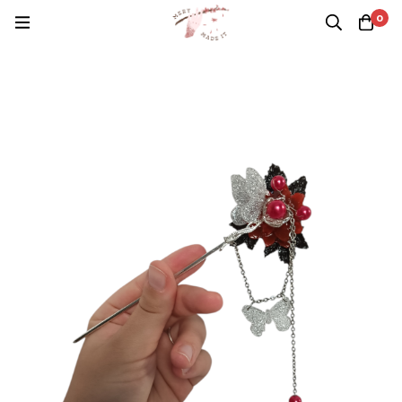
Casa
Productos
K Bishonen
Kanzashi Hua Cheng
0