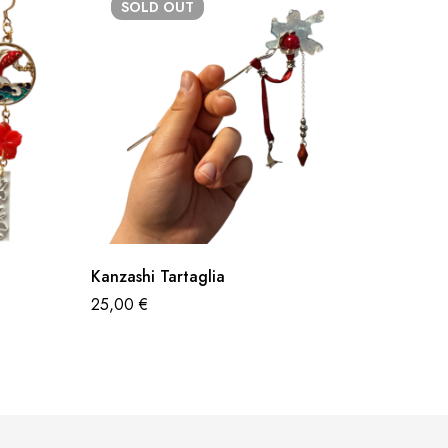
SOLD
OUT
Kanzashi Tartaglia
Kanzash
25,00
€
23,00
€