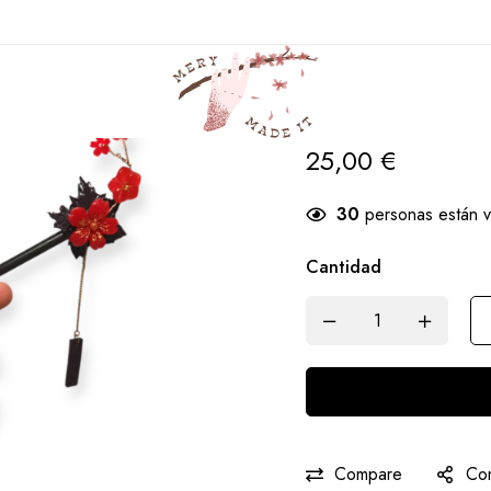
Casa
Productos
K Videojuegos
Kanzashi Hu Tao
Kanzashi Hu 
25,00
€
30
personas están v
Cantidad
Compare
Com