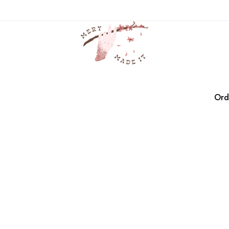
spy
Casa
Productos
spy
Ord