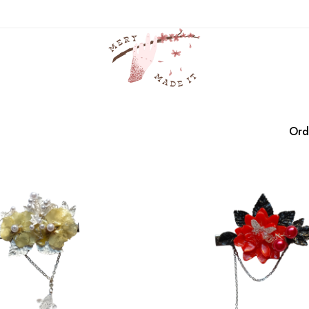
pinza
Casa
Productos
pinza
Ord