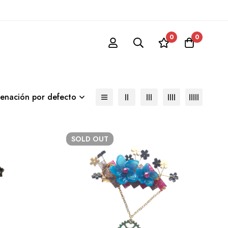
0
0
enación por defecto
SOLD
OUT