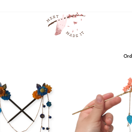
naranja
Casa
Productos
naranja
Ord