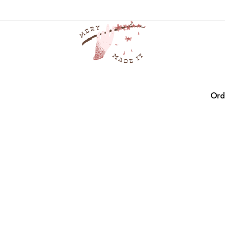
ligeros
Casa
Productos
ligeros
Ord