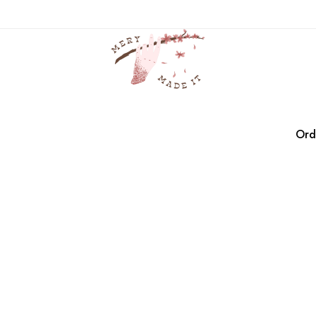
jade
Casa
Productos
jade
Ord