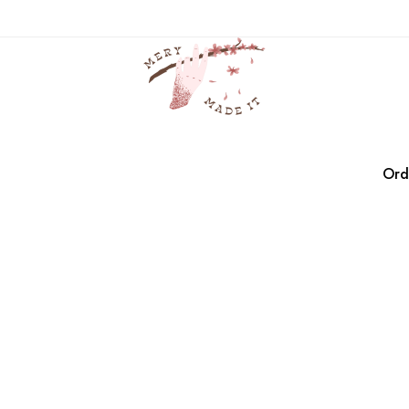
indigo
Casa
Productos
indigo
Ord