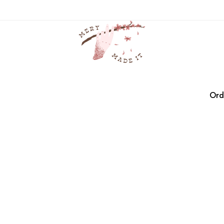
cisne
Casa
Productos
cisne
Ord