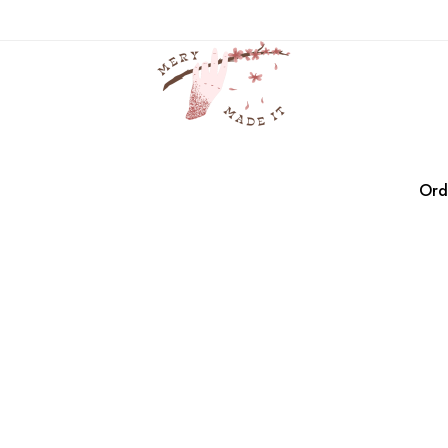
caitlyn
Casa
Productos
caitlyn
Ord